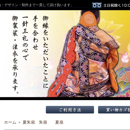
地・デザイン・制作まで一貫して請け負います。
ホーム
＞
夏朱扇 朱扇 夏扇