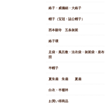
絡子・威儀細・大絡子
帽子（宝冠・誌公帽子）
西本願寺 五条袈裟
絡子環
足袋・風呂敷・法衣袋・袈裟袋・座布
団
半帽子
夏朱扇 朱扇 夏扇
白衣・半襦袢
お買い得商品