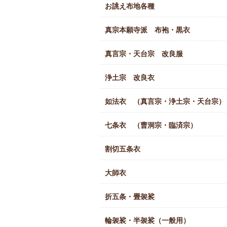
お誂え布地各種
真宗本願寺派 布袍・黒衣
真言宗・天台宗 改良服
浄土宗 改良衣
如法衣 （真言宗・浄土宗・天台宗）
七条衣 （曹洞宗・臨済宗）
割切五条衣
大師衣
折五条・畳袈裟
輪袈裟・半袈裟（一般用）