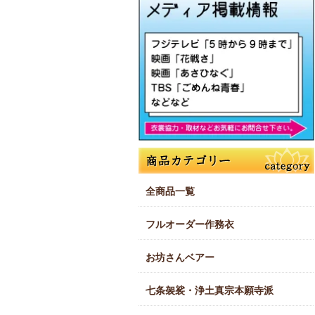
全商品一覧
フルオーダー作務衣
お坊さんベアー
七条袈裟・浄土真宗本願寺派