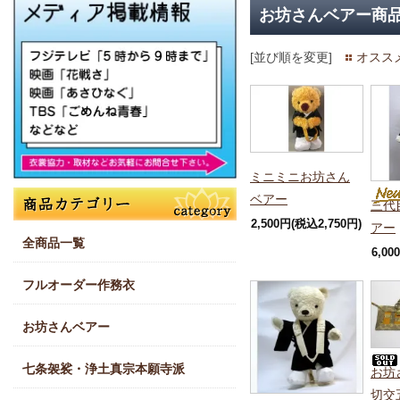
お坊さんベアー商
[並び順を変更]
オスス
ミニミニお坊さん
ベアー
三代
2,500円(税込2,750円)
アー
全商品一覧
6,00
フルオーダー作務衣
お坊さんベアー
七条袈裟・浄土真宗本願寺派
お坊
切交