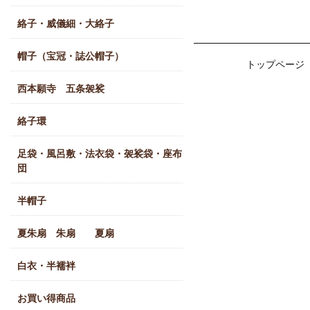
絡子・威儀細・大絡子
帽子（宝冠・誌公帽子）
トップページ
西本願寺 五条袈裟
絡子環
足袋・風呂敷・法衣袋・袈裟袋・座布
団
半帽子
夏朱扇 朱扇 夏扇
白衣・半襦袢
お買い得商品