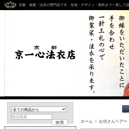
京都 袈裟・法衣の専門店です。生地・デザイン・制作まで一貫して
ホーム
＞
お坊さんベアー