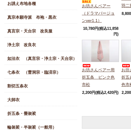
お誂え布地各種
羽二
お坊さんベアー
（ドラマバージョ
8,80
真宗本願寺派 布袍・黒衣
ンver1.1）
10,780円(税込11,858
真言宗・天台宗 改良服
円)
浄土宗 改良衣
如法衣 （真言宗・浄土宗・天台宗）
お坊さんベアー用
お坊
七条衣 （曹洞宗・臨済宗）
折五条 ピンク色
折五
市松
色市
割切五条衣
2,200円(税込2,420円)
2,20
大師衣
折五条・畳袈裟
輪袈裟・半袈裟（一般用）