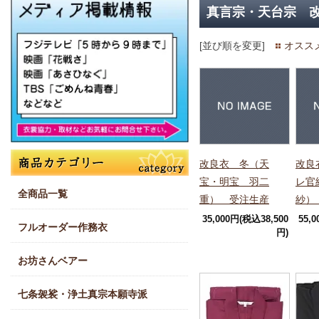
真言宗・天台宗 
[並び順を変更]
オスス
改良衣 冬（天
改良
宝・明宝 羽二
レ官
全商品一覧
重） 受注生産
紗）
35,000円(税込38,500
55,
フルオーダー作務衣
円)
お坊さんベアー
七条袈裟・浄土真宗本願寺派