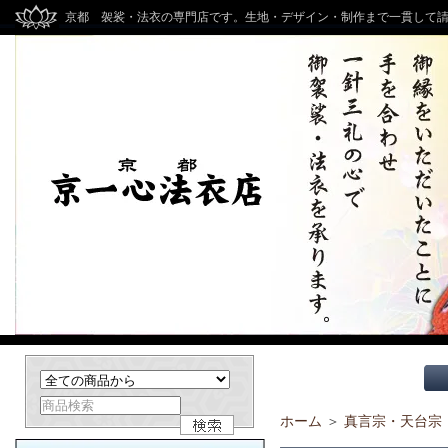
京都 袈裟・法衣の専門店です。生地・デザイン・制作まで一貫して
ホーム
＞
真言宗・天台宗