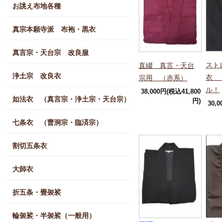
お誂え布地各種
真宗本願寺派 布袍・黒衣
真言宗・天台宗 改良服
スト
直綴 真言・天台
浄土宗 改良衣
衣 
宗用 （赤系）
ル！
38,000円(税込41,800
如法衣 （真言宗・浄土宗・天台宗）
円)
30,
七条衣 （曹洞宗・臨済宗）
割切五条衣
大師衣
折五条・畳袈裟
輪袈裟・半袈裟（一般用）