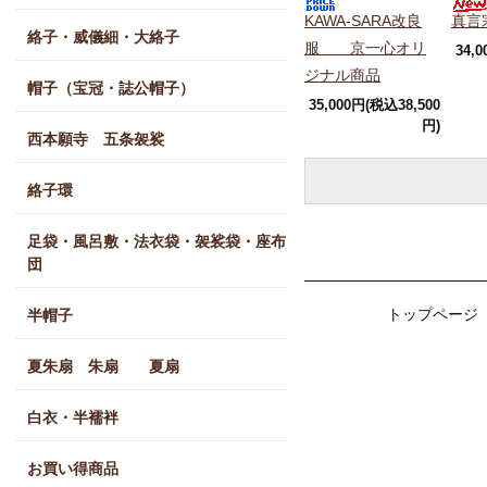
KAWA-SARA改良
真言
絡子・威儀細・大絡子
服 京一心オリ
34,
ジナル商品
帽子（宝冠・誌公帽子）
35,000円(税込38,500
円)
西本願寺 五条袈裟
絡子環
足袋・風呂敷・法衣袋・袈裟袋・座布
団
トップページ
半帽子
夏朱扇 朱扇 夏扇
白衣・半襦袢
お買い得商品