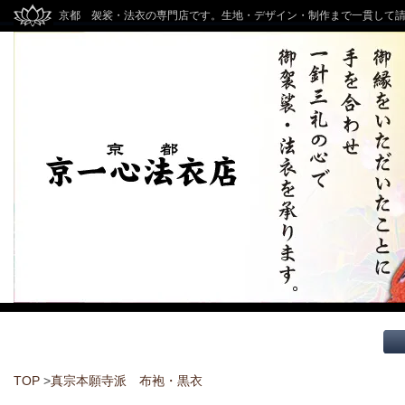
京都 袈裟・法衣の専門店です。生地・デザイン・制作まで一貫して
TOP
>
真宗本願寺派 布袍・黒衣