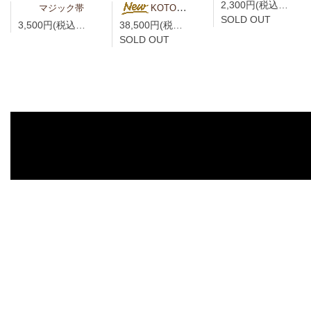
2,300円(税込2,530円)
マジック帯
KOTO様専用 青藍（せいらん）真言宗折五条 竹編柄 無紋
SOLD OUT
3,500円(税込3,850円)
38,500円(税込42,350円)
SOLD OUT