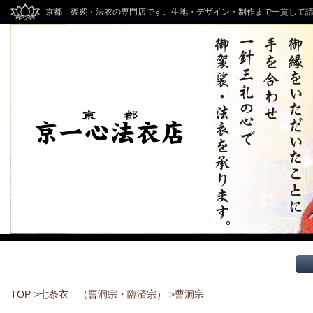
京都 袈裟・法衣の専門店です。生地・デザイン・制作まで一貫して
TOP
>
七条衣 （曹洞宗・臨済宗）
>
曹洞宗