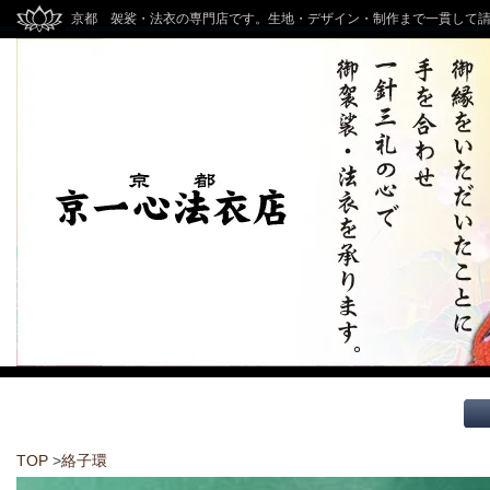
京都 袈裟・法衣の専門店です。生地・デザイン・制作まで一貫して
TOP
>
絡子環