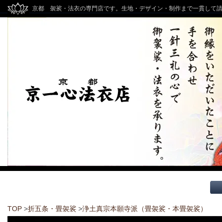
京都 袈裟・法衣の専門店です。生地・デザイン・制作まで一貫して
TOP
>
折五条・畳袈裟
>
浄土真宗本願寺派（畳袈裟・本畳袈裟）