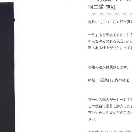
羽二重 無紋
黒鉄紺（てつこん）浄土真宗
一見すると漆黒ですが、注
そんな深みのある風合いが
艶のある仕上がりとなって
専用の箱が付属致します。
納期：5営業日以内の発送
京一心の職人が一針一針丁
この機会に是非ご購入くだ
布地や色目や紋などのご希
さい。