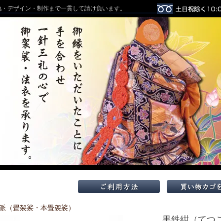
地・デザイン・制作まで一貫して請け負います。
派（畳袈裟・本畳袈裟）
黒鉄紺（てつ