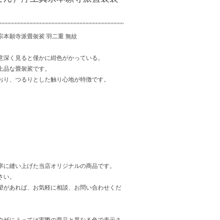
本願寺派畳袈裟 羽二重 無紋
意深く見ると僅かに紺色がかっている。
上品な畳袈裟です。
おり、つるりとした触り心地が特徴です。
寧に縫い上げた当店オリジナルの商品です。
さい。
望があれば、お気軽に相談、お問い合わせくだ