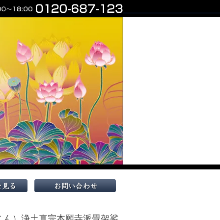
こん）浄土真宗本願寺派畳袈裟