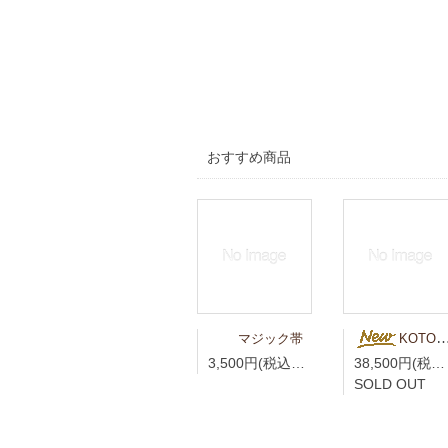
おすすめ商品
マジック帯
KOTO様専用 青藍（せいらん）真言宗折五条 竹編柄 無紋
3,500円(税込3,850円)
38,500円(税込42,350円)
SOLD OUT