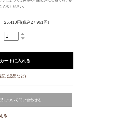
ウザによっては実際の商品と異なる色で表示さ
ご了承ください。
25,410円(税込27,951円)
記 (返品など)
品について問い合わせる
える