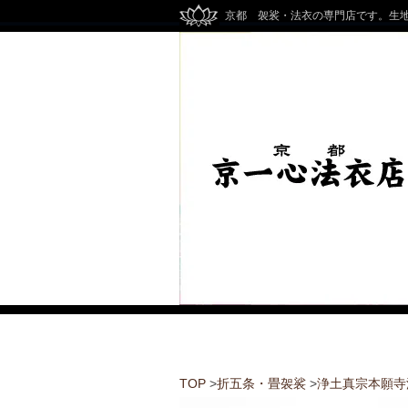
京都 袈裟・法衣の専門店です。生
TOP
>
折五条・畳袈裟
>
浄土真宗本願寺