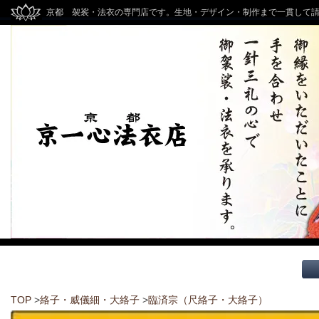
京都 袈裟・法衣の専門店です。生地・デザイン・制作まで一貫して
TOP
>
絡子・威儀細・大絡子
>
臨済宗（尺絡子・大絡子）