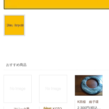
おすすめ商品
K田様 絡子環
2,300円(税込2,530円)
マジック帯
KOTO様専用 青藍（せいらん）真言宗折五条 竹編柄 無紋