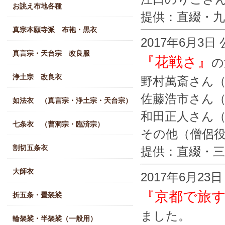
お誂え布地各種
提供：直綴・
真宗本願寺派 布袍・黒衣
2017年6月3日
真言宗・天台宗 改良服
『花戦さ』
の
浄土宗 改良衣
野村萬斎さん（
佐藤浩市さん
如法衣 （真言宗・浄土宗・天台宗）
和田正人さん（
七条衣 （曹洞宗・臨済宗）
その他（僧侶
割切五条衣
提供：直綴・
大師衣
2017年6月23
『京都で旅
折五条・畳袈裟
ました。
輪袈裟・半袈裟（一般用）