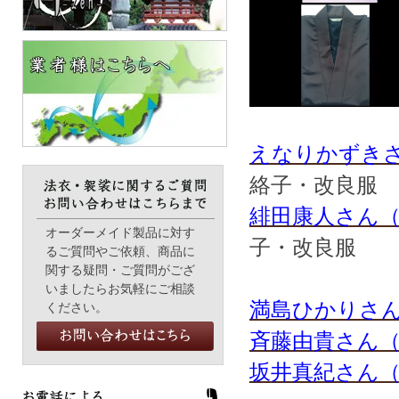
えなりかずきさ
絡子・改良服
緋田康人さん
オーダーメイド製品に対す
子・改良服
るご質問やご依頼、商品に
関する疑問・ご質問がござ
いましたらお気軽にご相談
満島ひかりさ
ください。
斉藤由貴さん
坂井真紀さん