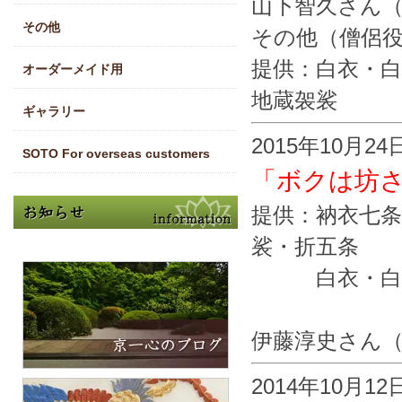
山下智久さん
その他
その他（僧侶
提供：白衣・白
オーダーメイド用
地蔵袈裟
ギャラリー
2015年10月2
SOTO For overseas customers
「ボクは坊
提供：衲衣七条
裟・折五条
白衣・白襦
伊藤淳史さん（
2014年10月