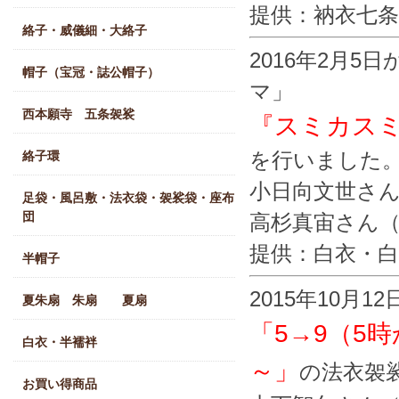
提供：衲衣七条
絡子・威儀細・大絡子
2016年2月
帽子（宝冠・誌公帽子）
マ」
西本願寺 五条袈裟
『スミカスミ
を行いました
絡子環
小日向文世さん
足袋・風呂敷・法衣袋・袈裟袋・座布
団
高杉真宙さん（
提供：白衣・白
半帽子
2015年10月
夏朱扇 朱扇 夏扇
「5→9（5
白衣・半襦袢
～」
の法衣袈
お買い得商品