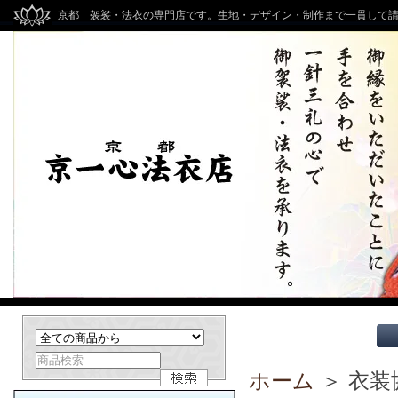
京都 袈裟・法衣の専門店です。生地・デザイン・制作まで一貫して
ホーム
＞ 衣装