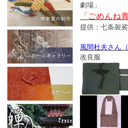
劇場」
「ごめんね
提供：七条袈
風間杜夫さん（
改良服