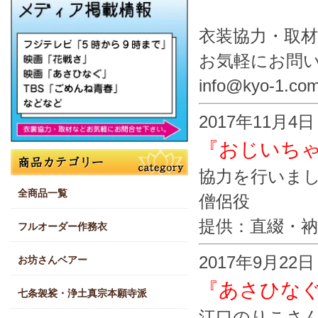
衣装協力・取
お気軽にお問
info@kyo-1.co
2017年11月4
『おじいち
協力を行いま
全商品一覧
僧侶役
提供：直綴・
フルオーダー作務衣
2017年9月22
お坊さんベアー
『あさひな
七条袈裟・浄土真宗本願寺派
江口のりこさ