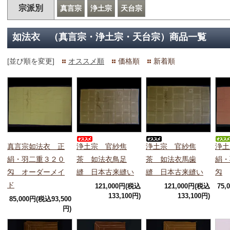
宗派別
真言宗
浄土宗
天台宗
如法衣 （真言宗・浄土宗・天台宗）商品一覧
[並び順を変更]
オススメ順
価格順
新着順
真言宗如法衣 正
浄土宗 官紗焦
浄土宗 官紗焦
浄土
絹・羽二重３２０
茶 如法衣鳥足
茶 如法衣馬歯
絹・
匁 オーダーメイ
縫 日本古来縫い
縫 日本古来縫い
匁
ド
121,000円(税込
121,000円(税込
75,
133,100円)
133,100円)
85,000円(税込93,500
円)