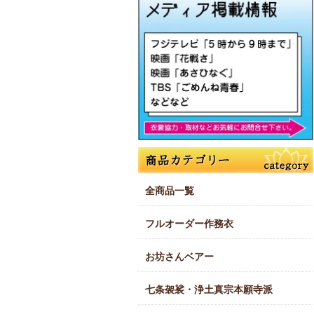
全商品一覧
フルオーダー作務衣
お坊さんベアー
七条袈裟・浄土真宗本願寺派