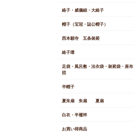
絡子・威儀細・大絡子
帽子（宝冠・誌公帽子）
西本願寺 五条袈裟
絡子環
足袋・風呂敷・法衣袋・袈裟袋・座布
団
半帽子
夏朱扇 朱扇 夏扇
白衣・半襦袢
お買い得商品