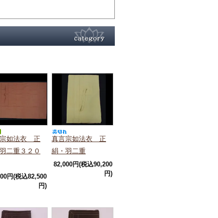
宗如法衣 正
真言宗如法衣 正
羽二重３２０
絹・羽二重
82,000円(税込90,200
円)
000円(税込82,500
円)