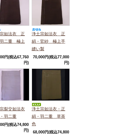
宗如法衣 正
浄土宗如法衣 正
羽二重 極上
絹・官紗 極上手
縫い製
600円(税込67,760
70,000円(税込77,000
円)
円)
宗裂交如法衣
浄土宗如法衣・正
・羽二重
絹・羽二重 草茶
色
000円(税込74,800
円)
68,000円(税込74,800