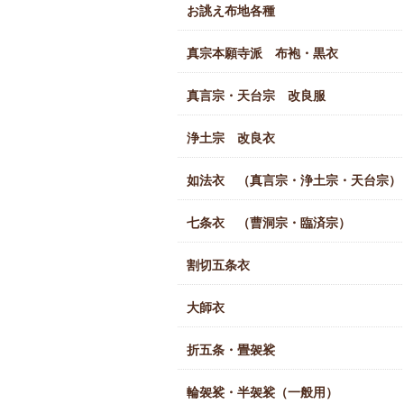
お誂え布地各種
真宗本願寺派 布袍・黒衣
真言宗・天台宗 改良服
浄土宗 改良衣
如法衣 （真言宗・浄土宗・天台宗）
七条衣 （曹洞宗・臨済宗）
割切五条衣
大師衣
折五条・畳袈裟
輪袈裟・半袈裟（一般用）