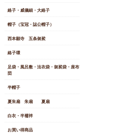
絡子・威儀細・大絡子
帽子（宝冠・誌公帽子）
西本願寺 五条袈裟
絡子環
足袋・風呂敷・法衣袋・袈裟袋・座布
団
半帽子
夏朱扇 朱扇 夏扇
白衣・半襦袢
お買い得商品