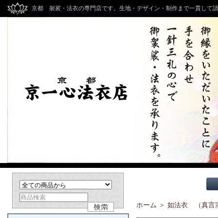
京都 袈裟・法衣の専門店です。生地・デザイン・制作まで一貫して
ホーム
＞
如法衣 （真言