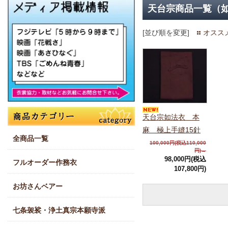
天台宗商品一覧（
[並び順を変更]
オスス
天台宗如法衣 本
麻 極上手縫15針
全商品一覧
100,000円(税込110,000
円)→
98,000円(税込
フルオーダー作務衣
107,800円)
お坊さんベアー
七条袈裟・浄土真宗本願寺派