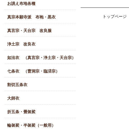
お誂え布地各種
トップページ
真宗本願寺派 布袍・黒衣
真言宗・天台宗 改良服
浄土宗 改良衣
如法衣 （真言宗・浄土宗・天台宗）
七条衣 （曹洞宗・臨済宗）
割切五条衣
大師衣
折五条・畳袈裟
輪袈裟・半袈裟（一般用）